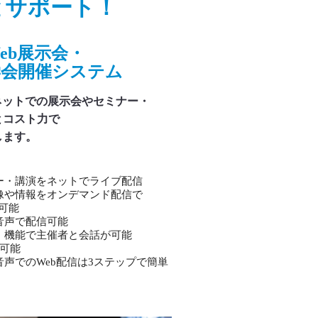
とサポート！
eb展示会・
学会開催システム
ネットでの展示会やセミナー・
とコスト力で
します。
ー・講演をネットでライブ配信
像や情報をオンデマンド配信で
可能
音声で配信可能
t）機能で主催者と会話が可能
催可能
声でのWeb配信は3ステップで簡単