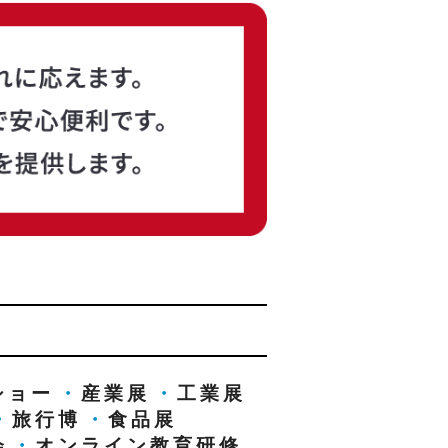
ショー
・
産業展
・
工業展
・
旅行博
・
食品展
会
・
オンライン教育研修