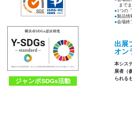
までま
●
1つの
●
製品情
●
会場終
出展
オン
本シス
展者（
られる
ジャンボSDGs活動