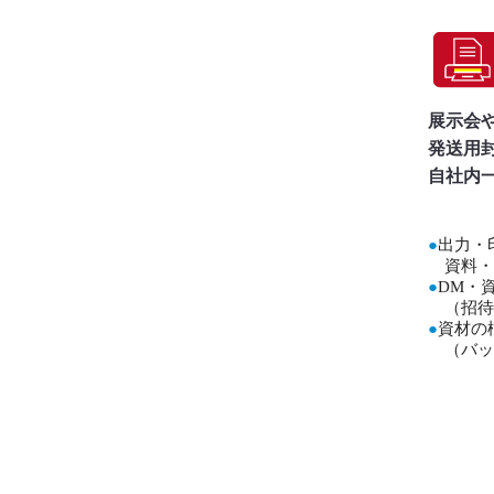
展示会
発送用
自社内
●
出力・
資料・
●
DM・
（招待
●
資材の
（バッ