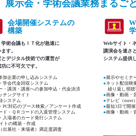
展示会・学術会議業務まるご
会場開催システムの
W
構築
・学術会議もＩＴ化が急速に
Webサイト・
います。
講演会を速さ
営とデジタル技術での運営が
システム提供
成功に不可欠です。
参加企業の申し込みシステム
●
展示やセミナ
・学会代金回収システム
●
ネット配信映
ー・講演・講座への参加申込・代金決済
繰り返し視聴
ッチングサイト
●
画像・動画・
録システム
●
テレビ（mee
・PC対応のブース検索／アンケート作成
●
最短3日で開
ード・ＱＲコードの入退管理システム
●
画像・動画・音
・入場者のカード発行システム
サイトの構築・作成
（出展社・来場者）満足度調査