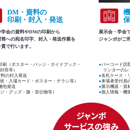
DM・資料の
印刷・封入・発送
や学会の資料やDMの印刷から
展示会・学会
封筒への宛名印字、封入・発送作業を
ジャンボがご
一貫で行います。
印刷（ポスター・バッジ・ガイドブック・
●
バーコード読
封筒等）
リンターのレ
資料の封入発送
●
名札ケース・
状・入場カード・ポスター・チラシ等）
●
来場者受付員
梱包発送
●
展示機器・資
ジ・グッズ・旗・宣伝物等）
●
個人情報・機