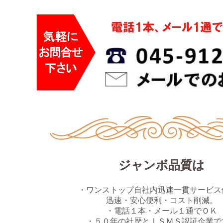
ジャンボ品質は
・ワンストップ自社内迅速一貫サービス
迅速・安心便利・コスト削減。
・電話１本・メール１通でＯＫ
・５０年の社歴とＩＳＭＳ認証企業で