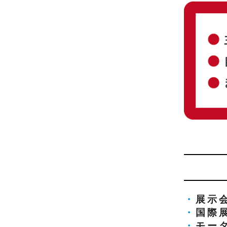
・
展示
・
国際
・
モー