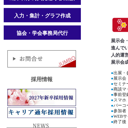
入力・集計・グラフ作成
協会・学会事務局代行
展示会
進んで
人的運
展示会
●
出展・
●
展示会
採用情報
●
セミナ
●
商談マ
●
事前登
●
スマホ
●
バーコ
●
参加者
●
WEB
●
終了後