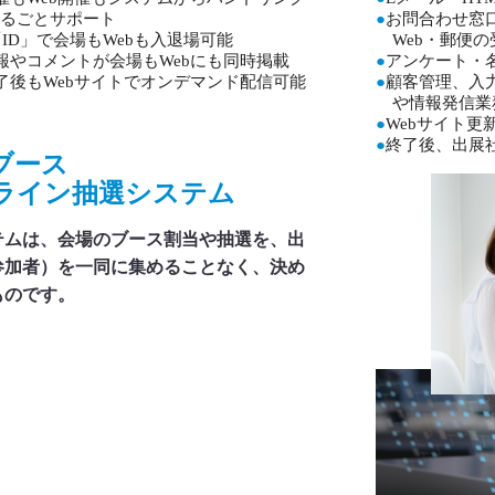
るごとサポート
●
お問合わせ窓
「ID」で会場もWebも入退場可能
Web・郵便
報やコメントが会場もWebにも同時掲載
●
アンケート・
了後もWebサイトでオンデマンド配信可能
●
顧客管理、入
や情報発信業
●
Webサイト更
●
終了後、出展
ブース
ライン抽選システム
テムは、会場のブース割当や抽選を、出
参加者）を一同に集めることなく、決め
ものです。