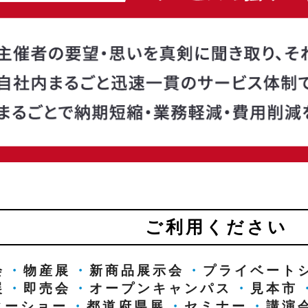
ご利用ください
会
・
物産展
・
新商品展示会
・
プライベート
展
・
即売会
・
オープンキャンパス
・
見本市
ターショー
・
都道府県展
・
セミナー
・
講演