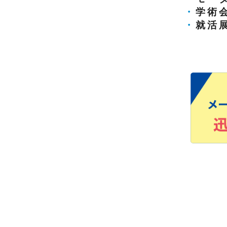
・
学術
・
就活