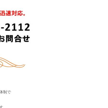
体制で
す。