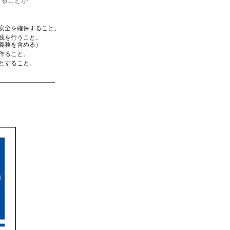
することが
安全を確保すること。
践を行うこと。
義務を含める）
作ること。
とすること。