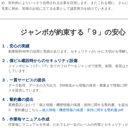
め、対外的によりいっそう信用される企業を目指します。またこれを期に、さら
充実に努め、皆様のお役に立てる企業として誠意努力を続けていきます。
ジャンボが約束する「９」の安心
１．安心の実績
創業昭和48年の信用と実績があります。セキュリティがいかに大切かを理解
２．個ビル建設時からのセキュリティ設備
ジャンボビル（１F～７F）全てのフロアーをジャンボで使用、各階、各室は
しています。
３．一貫サービスの提供
データ処理、データの入力出力、DM発送から情報の保管・廃棄まで情報に関
スを提供しています。
４．誓約書の提出
業務委託において「個人情報・機密情報の保護・保持に関する誓約書」を提
※ 誓約書はこちら→
個人情報・機密情報の保護・保持に関する誓約書.pdf
５．作業毎マニュアル作成
作業毎にマニュアルを作成、だれでもが一定のレベルの作業とセキュリティ