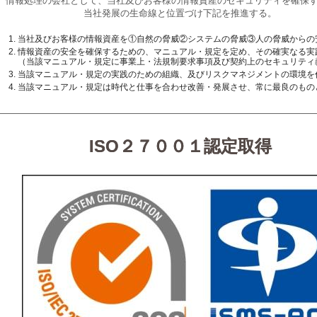
情報処理の会社として、当社及びお客様の情報資産のセキュリティを確保
当社発展の生命線と位置づけ下記を推進する。
当社及びお客様の情報資産を①自然の脅威②システムの脅威③人の脅威からの
情報資産の安全を確保するための、マニュアル・規定を定め、その確実なる実
（当該マニュアル・規定に事業上・法規制要求事項及び契約上のセキュリティ
当該マニュアル・規定の実践のための組織、及びリスクマネジメントの環境を
当該マニュアル・規定は時代と仕事を合わせ改善・発展させ、常に最良のもの
ISO２７００１認定取得