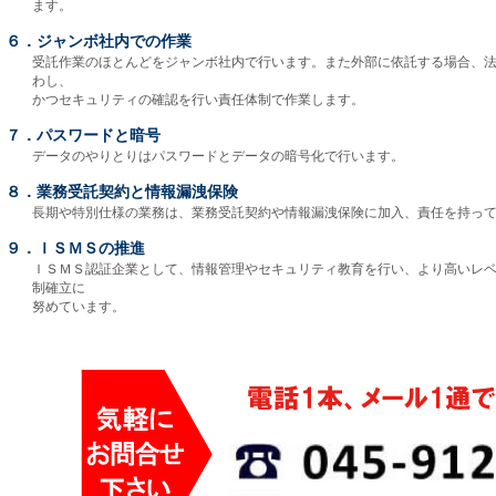
ます。
６．ジャンボ社内での作業
受託作業のほとんどをジャンボ社内で行います。また外部に依託する場合、
わし、
かつセキュリティの確認を行い責任体制で作業します。
７．パスワードと暗号
データのやりとりはパスワードとデータの暗号化で行います。
８．業務受託契約と情報漏洩保険
長期や特別仕様の業務は、業務受託契約や情報漏洩保険に加入、責任を持っ
９．ＩＳＭＳの推進
ＩＳＭＳ認証企業として、情報管理やセキュリティ教育を行い、より高いレ
制確立に
努めています。