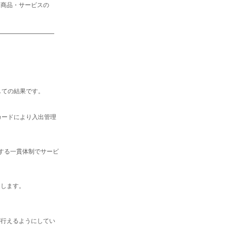
に商品・サービスの
しての結果です。
カードにより入出管理
する一貫体制でサービ
出します。
が行えるようにしてい