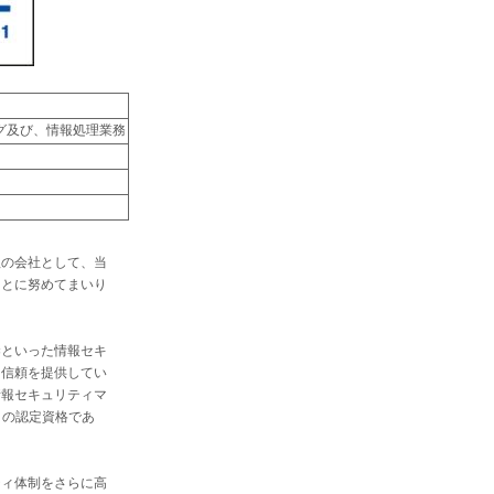
グ及び、情報処理業務
理の会社として、当
ことに努めてまいり
染といった情報セキ
と信頼を提供してい
情報セキュリティマ
）の認定資格であ
ティ体制をさらに高