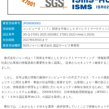
審査登録番号
JP09/080063
登録範囲
コンピュータ（ＩＴ）技術を中核としたダイレクトマーケティン
認証基準
JIS Q 27001:2025 (ISO/IEC 27001:2022+Amd 1:2024)
有効期限
2027年6月6日まで
審査登録機関
SGSジャパン株式会社 認証サービス事業部
株式会社ジャンボはＩＴ技術を中核としたダイレクトマーケティング・情報処
社及びお客様の情報資産の重要性を強く認識し、従来からセキュリティ確保する
ました。
しかし、近年は個人情報の漏洩やコンピュータへの不正アクセス・ウィルス感
ュリティに関する事件・事故が社会問題に発展する中、お客様により一層の安心
くため、情報資産の管理をより適切に行いセキュリティ体制を強化するために、
ネジメントシステムを構築し、2006年6月6日、日本情報処理開発協会（JIPDEC
る「ＩＳＭＳ認証基準Ver.2.0」の認証を取得しました。
弊社では、これからもＩＳＭＳを運用・維持管理していくことで情報セキュリ