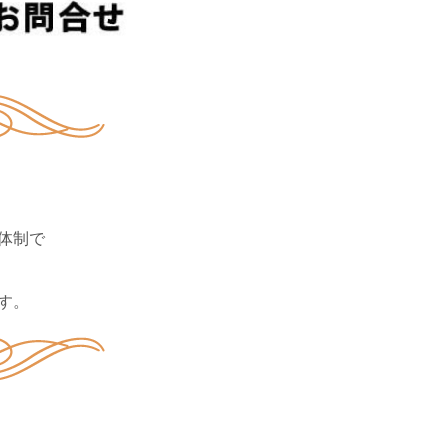
体制で
す。